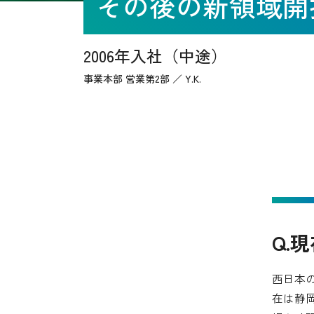
その後の新領域開
2006年入社（中途）
事業本部 営業第2部 ／ Y.K.
Q.
西日本
在は静