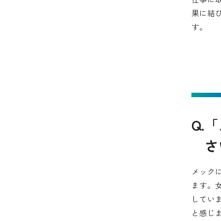
果に結
す。
Q.
さ
メック
ます。
してい
と感じ