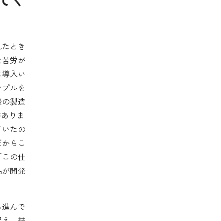
れたとき
な苦労が
に導入い
ンプルを
際の製造
がありま
ていたの
だからこ
「この仕
品が開発
。
ら進んで
捉え、結