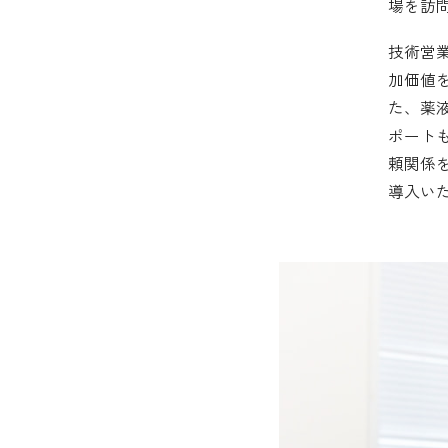
場を訪
技術営
加価値
た、薬
ポート
頼関係
導入い