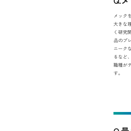
Q.
メック
大きな
く研究
品のプ
ニーク
るなど
職種が
す。
Q.