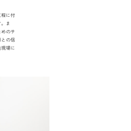
工程に付
す。ま
ためのサ
様との信
造現場に