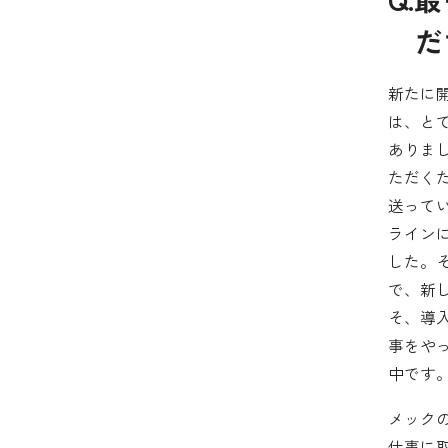
だ
新たに
は、と
ありま
ただく
送って
ライン
した。
で、新
そ、導
事をや
中です
メック
仕事に