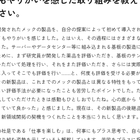
さい。
開発されたメックの製品を、自分の提案によって初めて導入さ
てもやりがいを感じました。とはいえ、その過程にはさまざま
した。サーバーやデータセンター等に組み込まれる基板の製造
ために、まず研究員が開発した薬品を評価いただき、基板のサ
いただいて処理を行い、それをまた評価いただき、さらには実
に入ってそこでも評価を行い……と、何度も評価を受ける必要
その新製品は、これまでのメックの製品とは異なる特性をもっ
しい評価手法が必要になったことも苦労したポイントでした。
入していただけたときは感動もひとしおでしたね。心の底から
っていて良かった」と感じました。現在は、その新製品の後継
。新領域開拓の契機をつくれたことを本当にうれしく思います
の社是である「仕事を楽しむ」は、何事にもプラス思考で、自
取り組む姿勢を示していると解釈しています。苦労をプラスに