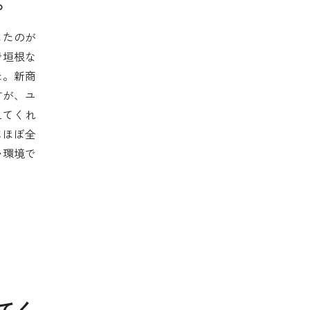
。
じたのが
で垣根な
た。新商
すが、ユ
えてくれ
にほぼ全
い環境で
てく