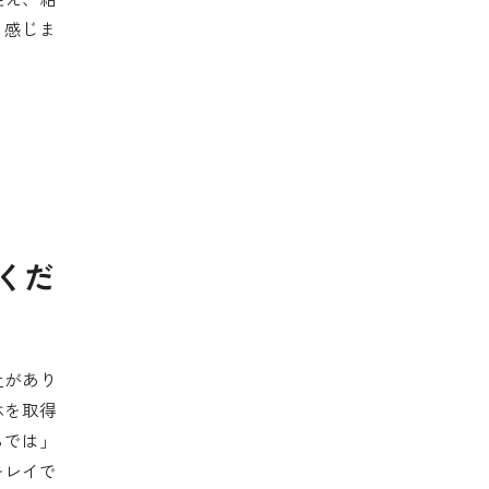
と感じま
くだ
土があり
休を取得
らでは」
キレイで