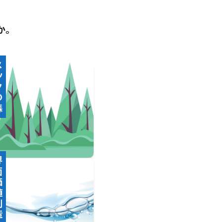
か。
の森
創造