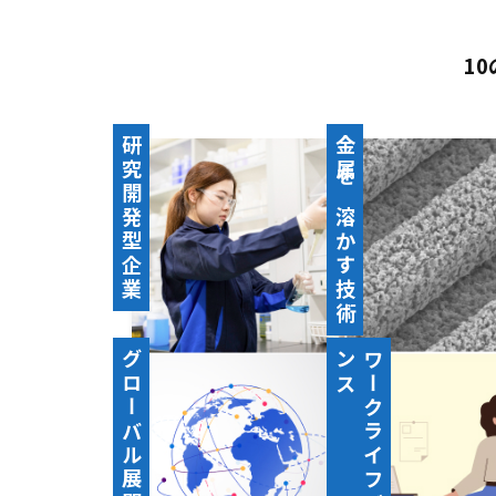
1
研究開発型企業
金属を溶かす技術
グローバル展開
ス
ワ
ー
ク
ラ
イ
フ
バ
ラ
ン