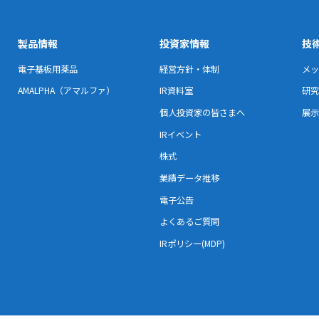
製品情報
投資家情報
技
電子基板用薬品
経営方針・体制
メッ
AMALPHA（アマルファ）
IR資料室
研究
個人投資家の皆さまへ
展示
IRイベント
株式
業績データ推移
電子公告
よくあるご質問
IRポリシー(MDP)