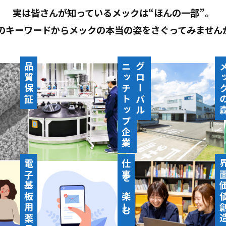
実は皆さんが知っているメックは
“ほんの一部”。
0のキーワードから
メックの本当の姿をさぐってみません
品質保証
ニッチトップ企業
グローバル
メック
電子基板用薬品
仕事を楽しむ
界面価値