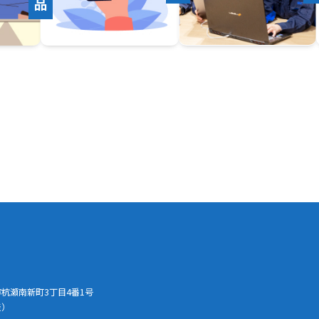
崎市杭瀬南新町3丁目4番1号
表）