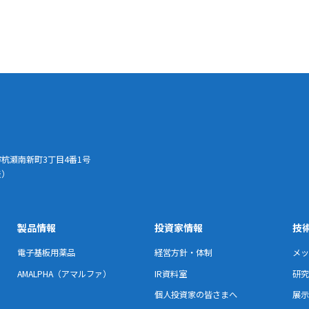
崎市杭瀬南新町3丁目4番1号
表）
製品情報
投資家情報
技
電子基板用薬品
経営方針・体制
メッ
AMALPHA（アマルファ）
IR資料室
研究
個人投資家の皆さまへ
展示