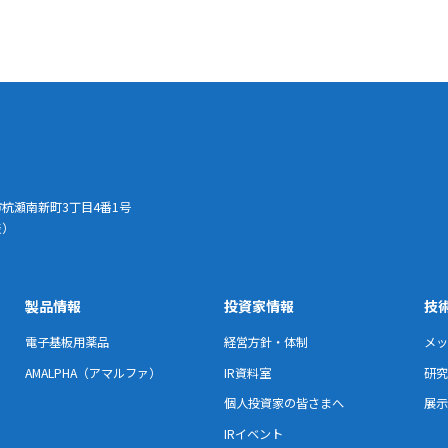
崎市杭瀬南新町3丁目4番1号
表）
製品情報
投資家情報
技
電子基板用薬品
経営方針・体制
メッ
AMALPHA（アマルファ）
IR資料室
研究
個人投資家の皆さまへ
展示
IRイベント